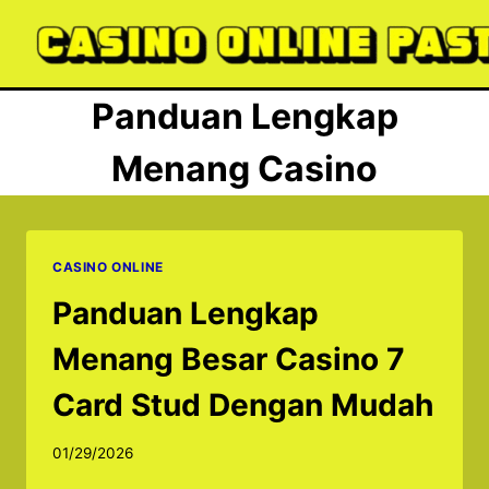
Skip
to
content
Panduan Lengkap
Menang Casino
CASINO ONLINE
Panduan Lengkap
Menang Besar Casino 7
Card Stud Dengan Mudah
01/29/2026