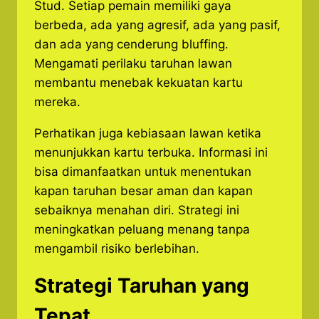
Stud. Setiap pemain memiliki gaya
berbeda, ada yang agresif, ada yang pasif,
dan ada yang cenderung bluffing.
Mengamati perilaku taruhan lawan
membantu menebak kekuatan kartu
mereka.
Perhatikan juga kebiasaan lawan ketika
menunjukkan kartu terbuka. Informasi ini
bisa dimanfaatkan untuk menentukan
kapan taruhan besar aman dan kapan
sebaiknya menahan diri. Strategi ini
meningkatkan peluang menang tanpa
mengambil risiko berlebihan.
Strategi Taruhan yang
Tepat