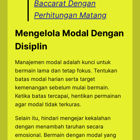
Baccarat Dengan
Perhitungan Matang
Mengelola Modal Dengan
Disiplin
Manajemen modal adalah kunci untuk
bermain lama dan tetap fokus. Tentukan
batas modal harian serta target
kemenangan sebelum mulai bermain.
Ketika batas tercapai, hentikan permainan
agar modal tidak terkuras.
Selain itu, hindari mengejar kekalahan
dengan menambah taruhan secara
emosional. Bermain dengan modal yang