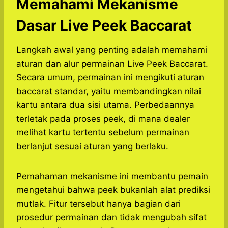
Memahami Mekanisme
Dasar Live Peek Baccarat
Langkah awal yang penting adalah memahami
aturan dan alur permainan Live Peek Baccarat.
Secara umum, permainan ini mengikuti aturan
baccarat standar, yaitu membandingkan nilai
kartu antara dua sisi utama. Perbedaannya
terletak pada proses peek, di mana dealer
melihat kartu tertentu sebelum permainan
berlanjut sesuai aturan yang berlaku.
Pemahaman mekanisme ini membantu pemain
mengetahui bahwa peek bukanlah alat prediksi
mutlak. Fitur tersebut hanya bagian dari
prosedur permainan dan tidak mengubah sifat