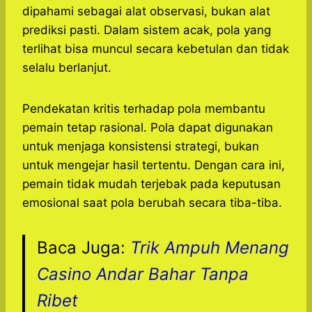
dipahami sebagai alat observasi, bukan alat
prediksi pasti. Dalam sistem acak, pola yang
terlihat bisa muncul secara kebetulan dan tidak
selalu berlanjut.
Pendekatan kritis terhadap pola membantu
pemain tetap rasional. Pola dapat digunakan
untuk menjaga konsistensi strategi, bukan
untuk mengejar hasil tertentu. Dengan cara ini,
pemain tidak mudah terjebak pada keputusan
emosional saat pola berubah secara tiba-tiba.
Baca Juga:
Trik Ampuh Menang
Casino Andar Bahar Tanpa
Ribet