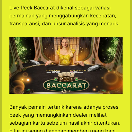
a
h
e
e
i
k
h
c
a
s
l
n
y
a
Live Peek Baccarat dikenal sebagai variasi
e
t
s
e
e
p
r
permainan yang menggabungkan kecepatan,
b
s
e
g
e
e
transparansi, dan unsur analisis yang menarik.
o
A
n
r
o
p
g
a
k
p
e
m
r
Banyak pemain tertarik karena adanya proses
peek yang memungkinkan dealer melihat
sebagian kartu sebelum hasil akhir ditentukan.
Fitur ini sering dianggap memberi ruang bagi