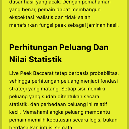
dasar hasil yang acak. Dengan pemahaman
yang benar, pemain dapat membangun
ekspektasi realistis dan tidak salah
menafsirkan fungsi peek sebagai jaminan hasil.
Perhitungan Peluang Dan
Nilai Statistik
Live Peek Baccarat tetap berbasis probabilitas,
sehingga perhitungan peluang menjadi fondasi
strategi yang matang. Setiap sisi memiliki
peluang yang sudah ditentukan secara
statistik, dan perbedaan peluang ini relatif
kecil. Memahami angka peluang membantu
pemain memilih keputusan secara logis, bukan
berdasarkan intuisi semata.