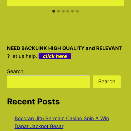
NEED BACKLINK HIGH QUALITY and RELEVANT
?
let us help.
click here
Search
Search
Recent Posts
Bocoran Jitu Bermain Casino Spin A Win
Dapat Jackpot Besar