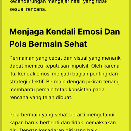
kecenderungan mengejar hasil yang tidak
sesuai rencana.
Menjaga Kendali Emosi Dan
Pola Bermain Sehat
Permainan yang cepat dan visual yang menarik
dapat memicu keputusan impulsif. Oleh karena
itu, kendali emosi menjadi bagian penting dari
strategi efektif. Bermain dengan pikiran tenang
membantu pemain tetap konsisten pada
rencana yang telah dibuat.
Pola bermain yang sehat berarti mengetahui
kapan harus berhenti dan tidak memaksakan
diri. Dengan kesadaran diri yang baik,