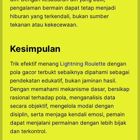
pengalaman bermain dapat tetap menjadi
hiburan yang terkendali, bukan sumber
tekanan atau kekecewaan.
Kesimpulan
Trik efektif menang
Lightning Roulette
dengan
pola gacor terbukt sebaiknya dipahami sebagai
pendekatan edukatif, bukan jaminan hasil.
Dengan memahami mekanisme dasar, bersikap
rasional terhadap pola, menganalisis data
secara objektif, mengelola modal dengan
disiplin, serta menjaga kendali emosi, pemain
dapat menjalani permainan dengan lebih bijak
dan terkontrol.