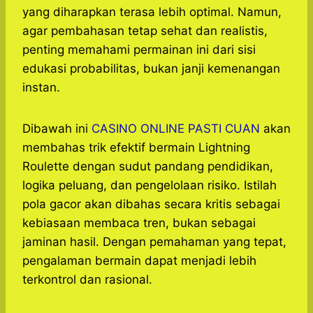
yang diharapkan terasa lebih optimal. Namun,
agar pembahasan tetap sehat dan realistis,
penting memahami permainan ini dari sisi
edukasi probabilitas, bukan janji kemenangan
instan.
Dibawah ini
CASINO ONLINE PASTI CUAN
akan
membahas trik efektif bermain Lightning
Roulette dengan sudut pandang pendidikan,
logika peluang, dan pengelolaan risiko. Istilah
pola gacor akan dibahas secara kritis sebagai
kebiasaan membaca tren, bukan sebagai
jaminan hasil. Dengan pemahaman yang tepat,
pengalaman bermain dapat menjadi lebih
terkontrol dan rasional.