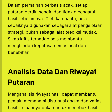
Dalam permainan berbasis acak, setiap
putaran berdiri sendiri dan tidak dipengaruhi
hasil sebelumnya. Oleh karena itu, pola
sebaiknya digunakan sebagai alat pengelolaan
strategi, bukan sebagai alat prediksi mutlak.
Sikap kritis terhadap pola membantu
menghindari keputusan emosional dan
berlebihan.
Analisis Data Dan Riwayat
Putaran
Menganalisis riwayat hasil dapat membantu
pemain memahami distribusi angka dan variasi
hasil. Tujuannya bukan untuk menebak hasil