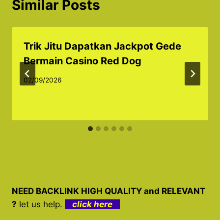
Similar Posts
Trik Jitu Dapatkan Jackpot Gede
Bermain Casino Red Dog
02/09/2026
NEED BACKLINK HIGH QUALITY and RELEVANT
?
let us help.
click here