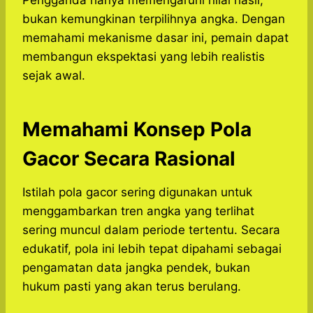
Pengganda hanya memengaruhi nilai hasil,
bukan kemungkinan terpilihnya angka. Dengan
memahami mekanisme dasar ini, pemain dapat
membangun ekspektasi yang lebih realistis
sejak awal.
Memahami Konsep Pola
Gacor Secara Rasional
Istilah pola gacor sering digunakan untuk
menggambarkan tren angka yang terlihat
sering muncul dalam periode tertentu. Secara
edukatif, pola ini lebih tepat dipahami sebagai
pengamatan data jangka pendek, bukan
hukum pasti yang akan terus berulang.