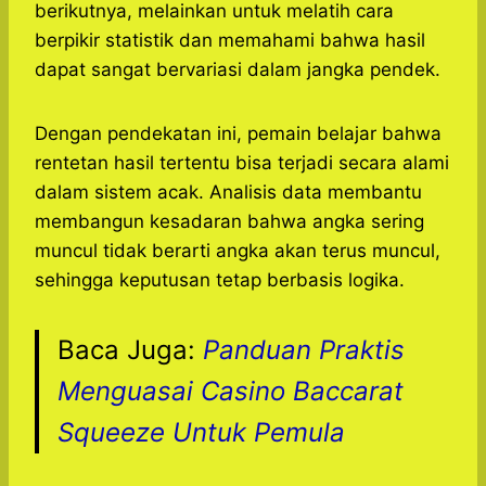
berikutnya, melainkan untuk melatih cara
berpikir statistik dan memahami bahwa hasil
dapat sangat bervariasi dalam jangka pendek.
Dengan pendekatan ini, pemain belajar bahwa
rentetan hasil tertentu bisa terjadi secara alami
dalam sistem acak. Analisis data membantu
membangun kesadaran bahwa angka sering
muncul tidak berarti angka akan terus muncul,
sehingga keputusan tetap berbasis logika.
Baca Juga:
Panduan Praktis
Menguasai Casino Baccarat
Squeeze Untuk Pemula