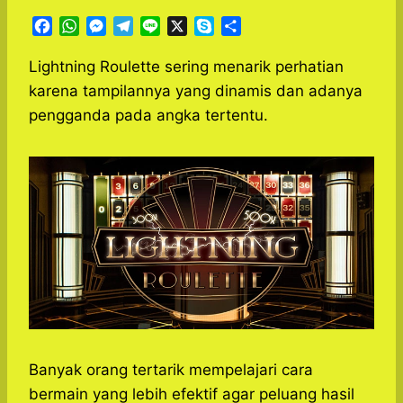
F
W
M
T
L
X
S
S
a
h
e
e
i
k
h
c
a
s
l
n
y
a
Lightning Roulette sering menarik perhatian
e
t
s
e
e
p
r
karena tampilannya yang dinamis dan adanya
b
s
e
g
e
e
pengganda pada angka tertentu.
o
A
n
r
o
p
g
a
k
p
e
m
r
Banyak orang tertarik mempelajari cara
bermain yang lebih efektif agar peluang hasil