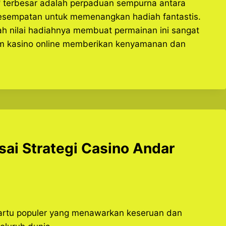
f terbesar adalah perpaduan sempurna antara
kesempatan untuk memenangkan hadiah fantastis.
ah nilai hadiahnya membuat permainan ini sangat
orm kasino online memberikan kenyamanan dan
i Strategi Casino Andar
artu populer yang menawarkan keseruan dan