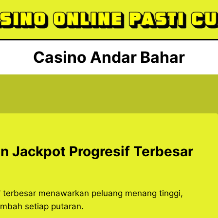
Casino Andar Bahar
n Jackpot Progresif Terbesar
f terbesar menawarkan peluang menang tinggi,
ambah setiap putaran.