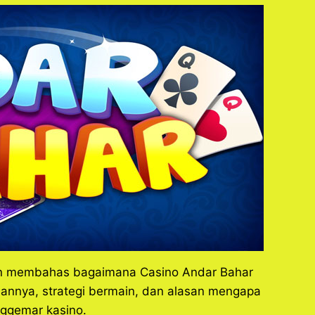
 membahas bagaimana Casino Andar Bahar
ulannya, strategi bermain, dan alasan mengapa
nggemar kasino.