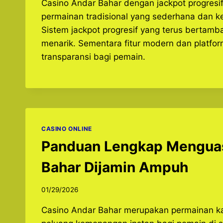
Casino Andar Bahar dengan jackpot progresi
permainan tradisional yang sederhana dan 
Sistem jackpot progresif yang terus bertamb
menarik. Sementara fitur modern dan platf
transparansi bagi pemain.
CASINO ONLINE
Panduan Lengkap Menguasa
Bahar Dijamin Ampuh
01/29/2026
Casino Andar Bahar merupakan permainan k