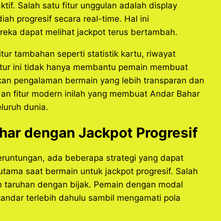
if. Salah satu fitur unggulan adalah display
ah progresif secara real-time. Hal ini
eka dapat melihat jackpot terus bertambah.
tur tambahan seperti statistik kartu, riwayat
fitur ini tidak hanya membantu pemain membuat
ikan pengalaman bermain yang lebih transparan dan
 dan fitur modern inilah yang membuat Andar Bahar
eluruh dunia.
har dengan Jackpot Progresif
runtungan, ada beberapa strategi yang dapat
tama saat bermain untuk jackpot progresif. Salah
 taruhan dengan bijak. Pemain dengan modal
tandar terlebih dahulu sambil mengamati pola