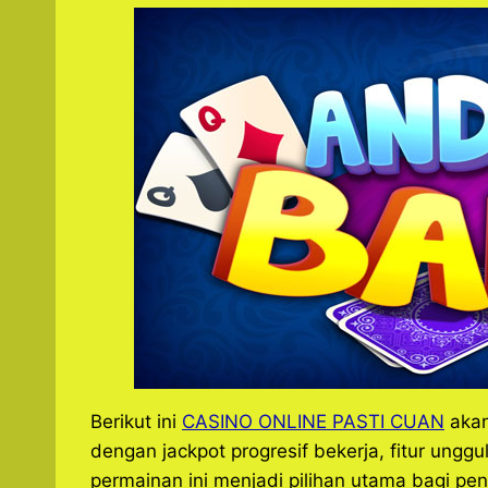
Berikut ini
CASINO ONLINE PASTI CUAN
akan
dengan jackpot progresif bekerja, fitur ungg
permainan ini menjadi pilihan utama bagi pe