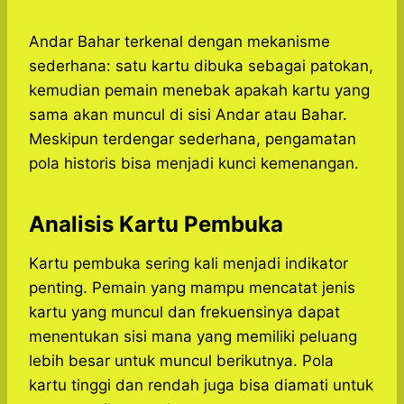
Andar Bahar terkenal dengan mekanisme
sederhana: satu kartu dibuka sebagai patokan,
kemudian pemain menebak apakah kartu yang
sama akan muncul di sisi Andar atau Bahar.
Meskipun terdengar sederhana, pengamatan
pola historis bisa menjadi kunci kemenangan.
Analisis Kartu Pembuka
Kartu pembuka sering kali menjadi indikator
penting. Pemain yang mampu mencatat jenis
kartu yang muncul dan frekuensinya dapat
menentukan sisi mana yang memiliki peluang
lebih besar untuk muncul berikutnya. Pola
kartu tinggi dan rendah juga bisa diamati untuk