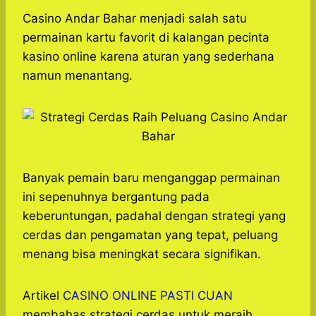
a
h
e
e
i
k
h
c
a
s
l
n
y
a
Casino Andar Bahar menjadi salah satu
e
t
s
e
e
p
r
permainan kartu favorit di kalangan pecinta
b
s
e
g
e
e
kasino online karena aturan yang sederhana
o
A
n
r
namun menantang.
o
p
g
a
k
p
e
m
r
Banyak pemain baru menganggap permainan
ini sepenuhnya bergantung pada
keberuntungan, padahal dengan strategi yang
cerdas dan pengamatan yang tepat, peluang
menang bisa meningkat secara signifikan.
Artikel
CASINO ONLINE PASTI CUAN
membahas strategi cerdas untuk meraih