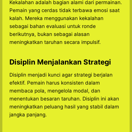
Kekalahan adalah bagian alami dari permainan.
Pemain yang cerdas tidak terbawa emosi saat
kalah. Mereka menggunakan kekalahan
sebagai bahan evaluasi untuk ronde
berikutnya, bukan sebagai alasan
meningkatkan taruhan secara impulsif.
Disiplin Menjalankan Strategi
Disiplin menjadi kunci agar strategi berjalan
efektif. Pemain harus konsisten dalam
membaca pola, mengelola modal, dan
menentukan besaran taruhan. Disiplin ini akan
meningkatkan peluang hasil yang stabil dalam
jangka panjang.