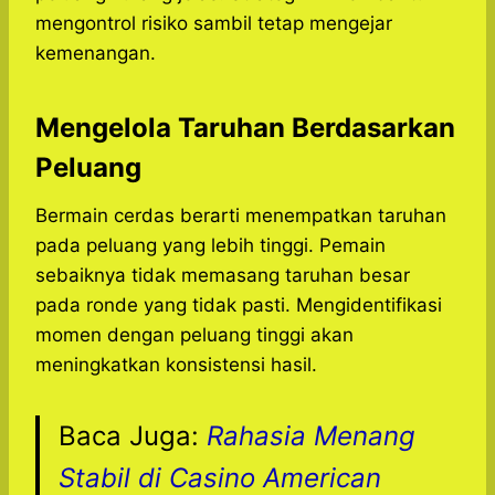
mengontrol risiko sambil tetap mengejar
kemenangan.
Mengelola Taruhan Berdasarkan
Peluang
Bermain cerdas berarti menempatkan taruhan
pada peluang yang lebih tinggi. Pemain
sebaiknya tidak memasang taruhan besar
pada ronde yang tidak pasti. Mengidentifikasi
momen dengan peluang tinggi akan
meningkatkan konsistensi hasil.
Baca Juga:
Rahasia Menang
Stabil di Casino American