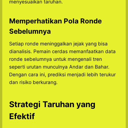
menyesuaikan taruhan.
Memperhatikan Pola Ronde
Sebelumnya
Setiap ronde meninggalkan jejak yang bisa
dianalisis. Pemain cerdas memanfaatkan data
ronde sebelumnya untuk mengenali tren
seperti urutan munculnya Andar dan Bahar.
Dengan cara ini, prediksi menjadi lebih terukur
dan risiko berkurang.
Strategi Taruhan yang
Efektif