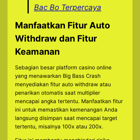
Bac Bo Terpercaya
Manfaatkan Fitur Auto
Withdraw dan Fitur
Keamanan
Sebagian besar platform casino online
yang menawarkan Big Bass Crash
menyediakan fitur auto withdraw atau
penarikan otomatis saat multiplier
mencapai angka tertentu. Manfaatkan fitur
ini untuk memastikan kemenangan Anda
langsung disimpan saat mencapai target
tertentu, misalnya 100x atau 200x.