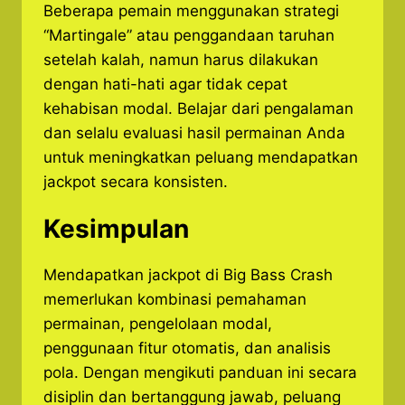
Beberapa pemain menggunakan strategi
“Martingale” atau penggandaan taruhan
setelah kalah, namun harus dilakukan
dengan hati-hati agar tidak cepat
kehabisan modal. Belajar dari pengalaman
dan selalu evaluasi hasil permainan Anda
untuk meningkatkan peluang mendapatkan
jackpot secara konsisten.
Kesimpulan
Mendapatkan jackpot di Big Bass Crash
memerlukan kombinasi pemahaman
permainan, pengelolaan modal,
penggunaan fitur otomatis, dan analisis
pola. Dengan mengikuti panduan ini secara
disiplin dan bertanggung jawab, peluang