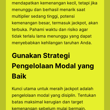
mendapatkan kemenangan kecil, tetapi jika
menunggu dan berhasil menarik saat
multiplier sedang tinggi, potensi
kemenangan besar, termasuk jackpot, akan
terbuka. Pahami waktu dan risiko agar
tidak terlalu lama menunggu yang dapat
menyebabkan kehilangan taruhan Anda.
Gunakan Strategi
Pengelolaan Modal yang
Baik
Kunci utama untuk meraih jackpot adalah
pengelolaan modal yang disiplin. Tentukan
batas maksimal kerugian dan target
kemenangan sebelum mulai bermain.