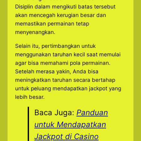
Disiplin dalam mengikuti batas tersebut
akan mencegah kerugian besar dan
memastikan permainan tetap
menyenangkan.
Selain itu, pertimbangkan untuk
menggunakan taruhan kecil saat memulai
agar bisa memahami pola permainan.
Setelah merasa yakin, Anda bisa
meningkatkan taruhan secara bertahap
untuk peluang mendapatkan jackpot yang
lebih besar.
Baca Juga:
Panduan
untuk Mendapatkan
Jackpot di Casino