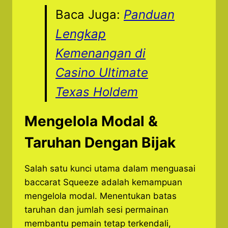
Baca Juga:
Panduan
Lengkap
Kemenangan di
Casino Ultimate
Texas Holdem
Mengelola Modal &
Taruhan Dengan Bijak
Salah satu kunci utama dalam menguasai
baccarat Squeeze adalah kemampuan
mengelola modal. Menentukan batas
taruhan dan jumlah sesi permainan
membantu pemain tetap terkendali,