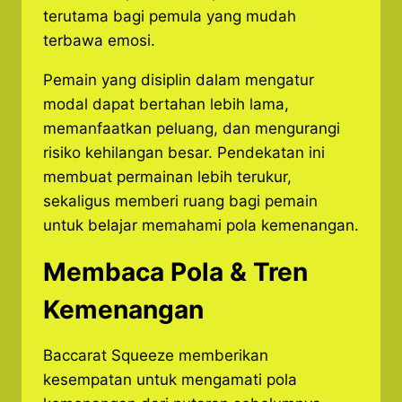
terutama bagi pemula yang mudah
terbawa emosi.
Pemain yang disiplin dalam mengatur
modal dapat bertahan lebih lama,
memanfaatkan peluang, dan mengurangi
risiko kehilangan besar. Pendekatan ini
membuat permainan lebih terukur,
sekaligus memberi ruang bagi pemain
untuk belajar memahami pola kemenangan.
Membaca Pola & Tren
Kemenangan
Baccarat Squeeze memberikan
kesempatan untuk mengamati pola