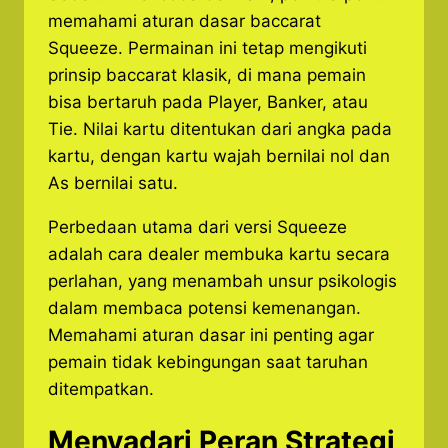
memahami aturan dasar baccarat
Squeeze. Permainan ini tetap mengikuti
prinsip baccarat klasik, di mana pemain
bisa bertaruh pada Player, Banker, atau
Tie. Nilai kartu ditentukan dari angka pada
kartu, dengan kartu wajah bernilai nol dan
As bernilai satu.
Perbedaan utama dari versi Squeeze
adalah cara dealer membuka kartu secara
perlahan, yang menambah unsur psikologis
dalam membaca potensi kemenangan.
Memahami aturan dasar ini penting agar
pemain tidak kebingungan saat taruhan
ditempatkan.
Menyadari Peran Strategi