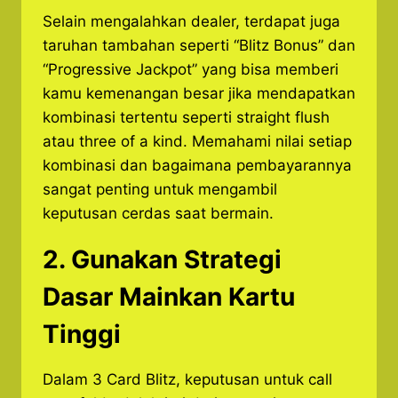
Selain mengalahkan dealer, terdapat juga
taruhan tambahan seperti “Blitz Bonus” dan
“Progressive Jackpot” yang bisa memberi
kamu kemenangan besar jika mendapatkan
kombinasi tertentu seperti straight flush
atau three of a kind. Memahami nilai setiap
kombinasi dan bagaimana pembayarannya
sangat penting untuk mengambil
keputusan cerdas saat bermain.
2. Gunakan Strategi
Dasar Mainkan Kartu
Tinggi
Dalam 3 Card Blitz, keputusan untuk call