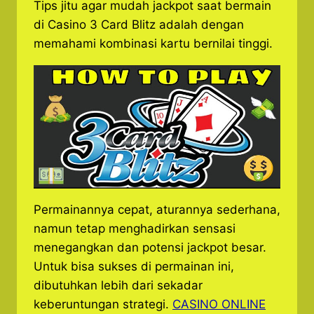
Tips jitu agar mudah jackpot saat bermain
di Casino 3 Card Blitz adalah dengan
memahami kombinasi kartu bernilai tinggi.
Permainannya cepat, aturannya sederhana,
namun tetap menghadirkan sensasi
menegangkan dan potensi jackpot besar.
Untuk bisa sukses di permainan ini,
dibutuhkan lebih dari sekadar
keberuntungan strategi.
CASINO ONLINE