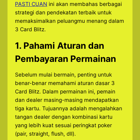
PASTI CUAN
ini akan membahas berbagai
strategi dan pendekatan terbaik untuk
memaksimalkan peluangmu menang dalam
3 Card Blitz.
1. Pahami Aturan dan
Pembayaran Permainan
Sebelum mulai bermain, penting untuk
benar-benar memahami aturan dasar 3
Card Blitz. Dalam permainan ini, pemain
dan dealer masing-masing mendapatkan
tiga kartu. Tujuannya adalah mengalahkan
tangan dealer dengan kombinasi kartu
yang lebih kuat sesuai peringkat poker
(pair, straight, flush, dll).