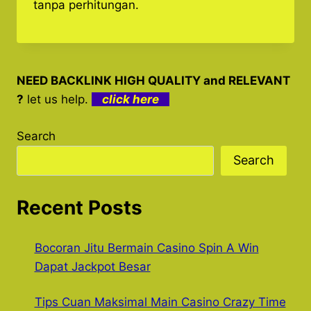
tanpa perhitungan.
NEED BACKLINK HIGH QUALITY and RELEVANT
?
let us help.
click here
Search
Search
Recent Posts
Bocoran Jitu Bermain Casino Spin A Win
Dapat Jackpot Besar
Tips Cuan Maksimal Main Casino Crazy Time