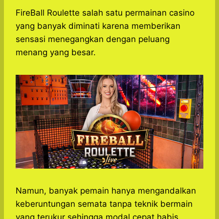
a
h
e
e
i
k
h
c
a
s
l
n
y
a
FireBall Roulette salah satu permainan casino
e
t
s
e
e
p
r
yang banyak diminati karena memberikan
b
s
e
g
e
e
sensasi menegangkan dengan peluang
o
A
n
r
menang yang besar.
o
p
g
a
k
p
e
m
r
Namun, banyak pemain hanya mengandalkan
keberuntungan semata tanpa teknik bermain
yang terukur sehingga modal cepat habis.