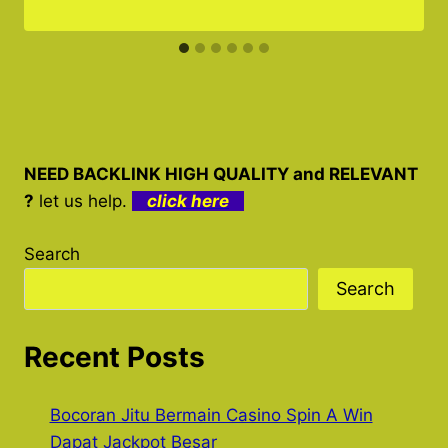
NEED BACKLINK HIGH QUALITY and RELEVANT
?
let us help.
click here
Search
Search
Recent Posts
Bocoran Jitu Bermain Casino Spin A Win
Dapat Jackpot Besar