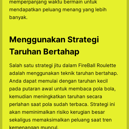
memperpanjang waktu bermain untuk
mendapatkan peluang menang yang lebih
banyak.
Menggunakan Strategi
Taruhan Bertahap
Salah satu strategi jitu dalam FireBall Roulette
adalah menggunakan teknik taruhan bertahap.
Anda dapat memulai dengan taruhan kecil
pada putaran awal untuk membaca pola bola,
kemudian meningkatkan taruhan secara
perlahan saat pola sudah terbaca. Strategi ini
akan meminimalkan risiko kerugian besar
sekaligus memaksimalkan peluang saat tren
kemenangan muncul.