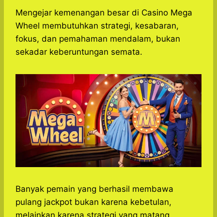
a
h
e
e
i
k
h
c
a
s
l
n
y
a
Mengejar kemenangan besar di Casino Mega
e
t
s
e
e
p
r
Wheel membutuhkan strategi, kesabaran,
b
s
e
g
e
e
fokus, dan pemahaman mendalam, bukan
o
A
n
r
sekadar keberuntungan semata.
o
p
g
a
k
p
e
m
r
Banyak pemain yang berhasil membawa
pulang jackpot bukan karena kebetulan,
melainkan karena strategi yang matang,