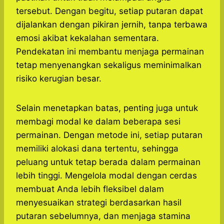
tersebut. Dengan begitu, setiap putaran dapat
dijalankan dengan pikiran jernih, tanpa terbawa
emosi akibat kekalahan sementara.
Pendekatan ini membantu menjaga permainan
tetap menyenangkan sekaligus meminimalkan
risiko kerugian besar.
Selain menetapkan batas, penting juga untuk
membagi modal ke dalam beberapa sesi
permainan. Dengan metode ini, setiap putaran
memiliki alokasi dana tertentu, sehingga
peluang untuk tetap berada dalam permainan
lebih tinggi. Mengelola modal dengan cerdas
membuat Anda lebih fleksibel dalam
menyesuaikan strategi berdasarkan hasil
putaran sebelumnya, dan menjaga stamina