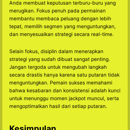
Anda membuat keputusan terburu-buru yang
merugikan. Fokus penuh pada permainan
membantu membaca peluang dengan lebih
tepat, memilih segmen yang menguntungkan,
dan menyesuaikan strategi secara real-time.
Selain fokus, disiplin dalam menerapkan
strategi yang sudah dibuat sangat penting.
Jangan tergoda untuk mengubah langkah
secara drastis hanya karena satu putaran tidak
menguntungkan. Pemain sukses memahami
bahwa kesabaran dan konsistensi adalah kunci
untuk menunggu momen jackpot muncul, serta
mengoptimalkan hasil dari setiap putaran.
Kesimpulan