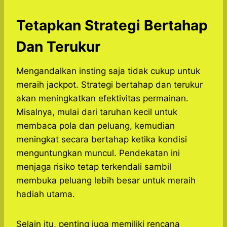
Tetapkan Strategi Bertahap
Dan Terukur
Mengandalkan insting saja tidak cukup untuk
meraih jackpot. Strategi bertahap dan terukur
akan meningkatkan efektivitas permainan.
Misalnya, mulai dari taruhan kecil untuk
membaca pola dan peluang, kemudian
meningkat secara bertahap ketika kondisi
menguntungkan muncul. Pendekatan ini
menjaga risiko tetap terkendali sambil
membuka peluang lebih besar untuk meraih
hadiah utama.
Selain itu, penting juga memiliki rencana